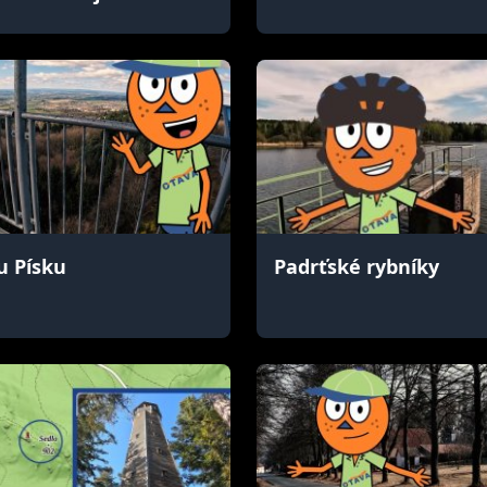
u Písku
Padrťské rybníky