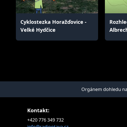
Cyklostezka Horažďovice -
Rozhle
Velké Hydčice
Albrec
Orgánem dohledu nad 
Kontakt:
+420 776 349 732
info@radiootava.cz