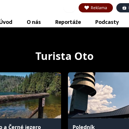
Reklama
Úvod
O nás
Reportáže
Podcasty
Turista Oto
o a Černé jezero
Poledník