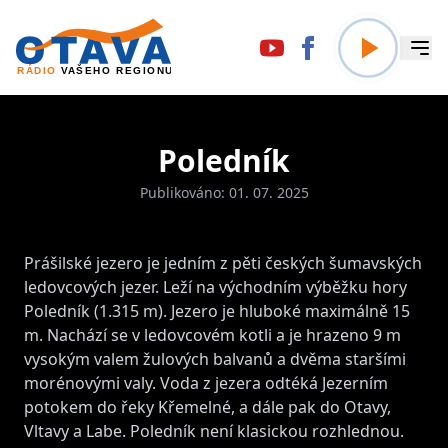
Poledník
Publikováno: 01. 07. 2025
Prášilské jezero je jedním z pěti českých šumavských
ledovcových jezer. Leží na východním výběžku hory
Poledník (1.315 m). Jezero je hluboké maximálně 15
m. Nachází se v ledovcovém kotli a je hrazeno 9 m
vysokým valem žulových balvanů a dvěma staršími
morénovými valy. Voda z jezera odtéká Jezerním
potokem do řeky Křemelné, a dále pak do Otavy,
Vltavy a Labe. Poledník není klasickou rozhlednou.