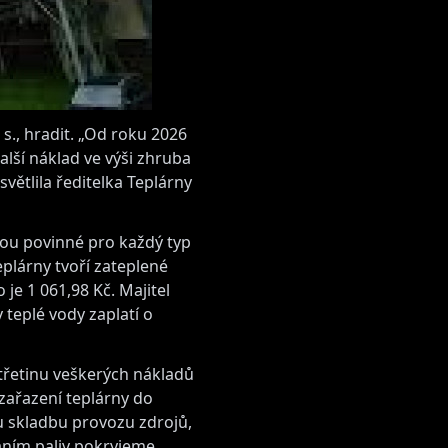
s., hradit. „Od roku 2026
ší náklad ve výši zhruba
větlila ředitelka Teplárny
sou povinné pro každý typ
teplárny tvoří zateplené
 je 1 061,98 Kč. Majitel
 teplé vody zaplatí o
 třetinu veškerých nákladů
 zařazení teplárny do
u skladbu provozu zdrojů,
áním paliv pokryjeme