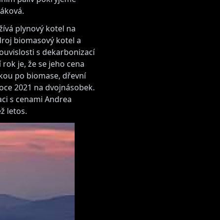
Žáková.
žívá plynový kotel na
droj biomasový kotel a
ouvislosti s dekarbonizací
 rok je, že se jeho cena
vkou po biomase, dřevní
roce 2021 na dvojnásobek.
uaci s cenami Andrea
ž letos.