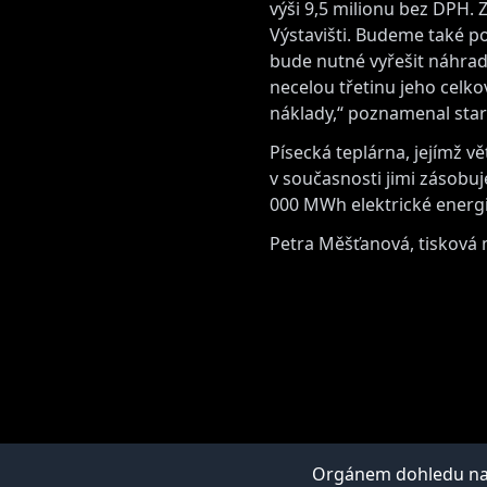
výši 9,5 milionu bez DPH.
Výstavišti. Budeme také p
bude nutné vyřešit náhrad
necelou třetinu jeho celk
náklady,“ poznamenal star
Písecká teplárna, jejímž 
v současnosti jimi zásobuj
000 MWh elektrické energi
Petra Měšťanová, tisková 
Orgánem dohledu nad 