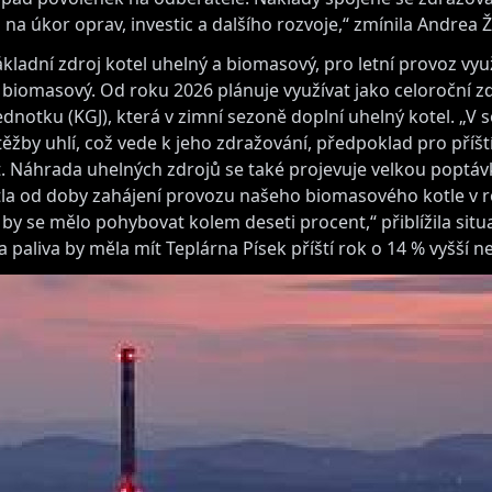
l na úkor oprav, investic a dalšího rozvoje,“ zmínila Andrea 
kladní zdroj kotel uhelný a biomasový, pro letní provoz vyu
biomasový. Od roku 2026 plánuje využívat jako celoroční z
otku (KGJ), která v zimní sezoně doplní uhelný kotel. „V s
těžby uhlí, což vede k jeho zdražování, předpoklad pro příští
t. Náhrada uhelných zdrojů se také projevuje velkou poptá
ostla od doby zahájení provozu našeho biomasového kotle v 
by se mělo pohybovat kolem deseti procent,“ přiblížila sit
paliva by měla mít Teplárna Písek příští rok o 14 % vyšší ne