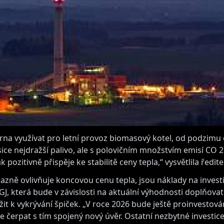
rna využívat pro letní provoz biomasový kotel, od podzimu 
sice nejdražší palivo, ale s polovičním množstvím emisí CO 2
 pozitivně přispěje ke stabilitě ceny tepla,“ vysvětlila ředite
azně ovlivňuje koncovou cenu tepla, jsou náklady na investi
J, která bude v závislosti na aktuální výhodnosti doplňovat
it k vykrývání špiček. „V roce 2026 bude ještě proinvestov
e čerpat s tím spojený nový úvěr. Ostatní nezbytné investic