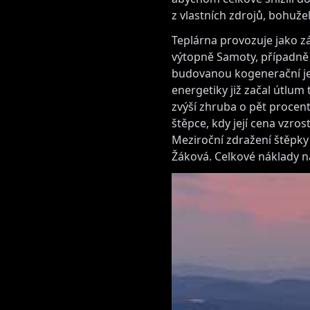
z vlastních zdrojů, bohuže
Teplárna provozuje jako zá
výtopně Samoty, případně 
budovanou kogenerační jedn
energetiky již začal útlum 
zvýší zhruba o pět procen
štěpce, kdy její cena vzr
Meziroční zdražení štěpky 
Žáková. Celkové náklady na 