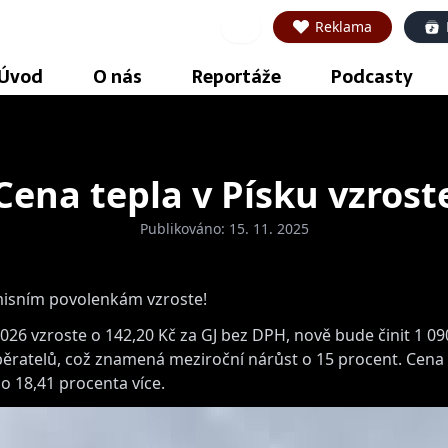
Reklama
Úvod
O nás
Reportáže
Podcasty
Cena tepla v Písku vzrost
Publikováno: 15. 11. 2025
emisním povolenkám vzroste!
2026 vzroste o 142,20 Kč za GJ bez DPH, nově bude činit 1 0
běratelů, což znamená meziroční nárůst o 15 procent. Cena
o 18,41 procenta více.