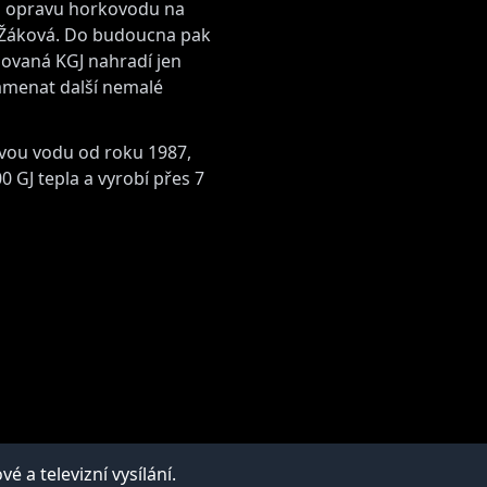
či opravu horkovodu na
a Žáková. Do budoucna pak
dovaná KGJ nahradí jen
namenat další nemalé
ovou vodu od roku 1987,
 GJ tepla a vyrobí přes 7
a televizní vysílání.