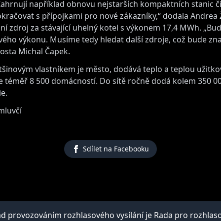
 Zahrnují například obnovu nejstarších kompaktních stanic 
okračovat s přípojkami pro nové zákazníky,“ dodala Andre
ní zdroj za stávající uhelný kotel s výkonem 17,4 MWh. „Bu
ového výkonu. Musíme tedy hledat další zdroje, což bude z
osta Michal Čapek.
většinovým vlastníkem je město, dodává teplo a teplou užitk
e téměř 8 500 domácností. Do sítě ročně dodá kolem 350 000
e.
mluvčí
Sdílet na Facebooku
provozováním rozhlasového vysílání je Rada pro rozhlasové 