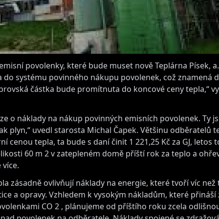
misní povolenky, které bude muset nově Teplárna Písek, a. 
a do systému povinného nákupu povolenek, což znamená dal
brovská částka bude promítnuta do koncové ceny tepla,“ vys
uze o náklady na nákup povinných emisních povolenek. Ty j
, tak plyn,“ uvedl starosta Michal Čapek. Většinu odběratelů 
 cenou tepla, ta bude s daní činit 1 221,25 Kč za GJ, letos to
kosti 60 m 2 v zatepleném domě příští rok za teplo a ohřev
více.
a zásadně ovlivňují náklady na energie, které tvoří víc než
stice a opravy. Vzhledem k vysokým nákladům, které přináší
olenkami CO 2 , plánujeme od příštího roku zcela odlišno
opad povolenek na odběratele. Náklady spojené se zdražov