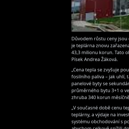
Důvodem růstu ceny jsou e
je teplárna znovu zařazen
43,3 milionu korun. Tato o
Písek Andrea Žáková.
„Cena tepla se zvyšuje po
fosilního paliva – jak uhlí
panelové byty se sekundární
průměrného bytu 3+1 o veli
zhruba 340 korun měsíčně 
„V současné době cenu tepl
teplárny, a výdaje na inve
systému obchodování s pov
abychom celkově snížili d