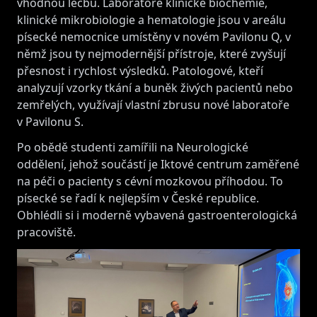
vhodnou léčbu. Laboratoře klinické biochemie,
klinické mikrobiologie a hematologie jsou v areálu
písecké nemocnice umístěny v novém Pavilonu Q, v
němž jsou ty nejmodernější přístroje, které zvyšují
přesnost i rychlost výsledků. Patologové, kteří
analyzují vzorky tkání a buněk živých pacientů nebo
zemřelých, využívají vlastní zbrusu nové laboratoře
v Pavilonu S.
Po obědě studenti zamířili na Neurologické
oddělení, jehož součástí je Iktové centrum zaměřené
na péči o pacienty s cévní mozkovou příhodou. To
písecké se řadí k nejlepším v České republice.
Obhlédli si i moderně vybavená gastroenterologická
pracoviště.