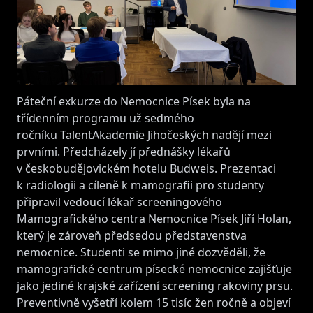
Páteční exkurze do Nemocnice Písek byla na
třídenním programu už sedmého
ročníku TalentAkademie Jihočeských nadějí mezi
prvními. Předcházely jí přednášky lékařů
v českobudějovickém hotelu Budweis. Prezentaci
k radiologii a cíleně k mamografii pro studenty
připravil vedoucí lékař screeningového
Mamografického centra Nemocnice Písek Jiří Holan,
který je zároveň předsedou představenstva
nemocnice. Studenti se mimo jiné dozvěděli, že
mamografické centrum písecké nemocnice zajišťuje
jako jediné krajské zařízení screening rakoviny prsu.
Preventivně vyšetří kolem 15 tisíc žen ročně a objeví