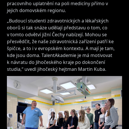
pracovního uplatnění na poli medicíny přímo v
jejich domovském regionu.
„Budoucí studenti zdravotnických a lékařských
oborů si tak snáze udělají představu o tom, co
v tomto odvětví jižní Čechy nabízejí. Mohou se
přesvědčit, že naše zdravotnická zařízení patří ke
špičce, a to i v evropském kontextu. A mají je tam,
kde jsou doma. TalentAkademie je má motivovat
k návratu do Jihočeského kraje po dokončení
studia,“ uvedl jihočeský hejtman Martin Kuba.