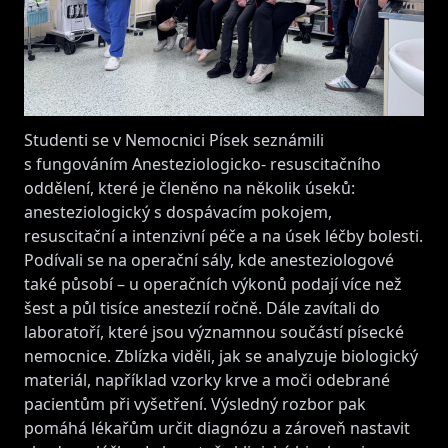
Studenti se v Nemocnici Písek seznámili
s fungováním Anesteziologicko- resuscitačního
oddělení, které je členěno na několik úseků:
anesteziologický s dospávacím pokojem,
resuscitační a intenzivní péče a na úsek léčby bolesti.
Podívali se na operační sály, kde anesteziologové
také působí – u operačních výkonů podají více než
šest a půl tisíce anestezií ročně. Dále zavítali do
laboratoří, které jsou významnou součástí písecké
nemocnice. Zblízka viděli, jak se analyzuje biologický
materiál, například vzorky krve a moči odebrané
pacientům při vyšetření. Výsledný rozbor pak
pomáhá lékařům určit diagnózu a zároveň nastavit