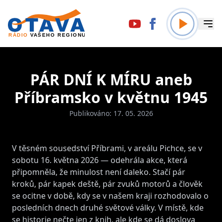
PÁR DNÍ K MÍRU aneb
Příbramsko v květnu 1945
Publikováno: 17. 05. 2026
V těsném sousedství Příbrami, v areálu Pichce, se v
sobotu 16. května 2026 — odehrála akce, která
připomněla, že minulost není daleko. Stačí pár
kroků, pár kapek deště, pár zvuků motorů a člověk
se ocitne v době, kdy se v našem kraji rozhodovalo o
posledních dnech druhé světové války. V místě, kde
se historie nečte jen z knih, ale kde se dá doslova