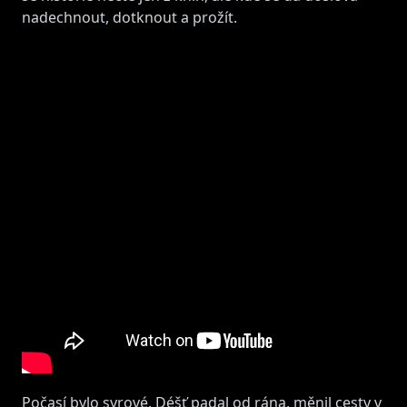
nadechnout, dotknout a prožít.
Počasí bylo syrové. Déšť padal od rána, měnil cesty v