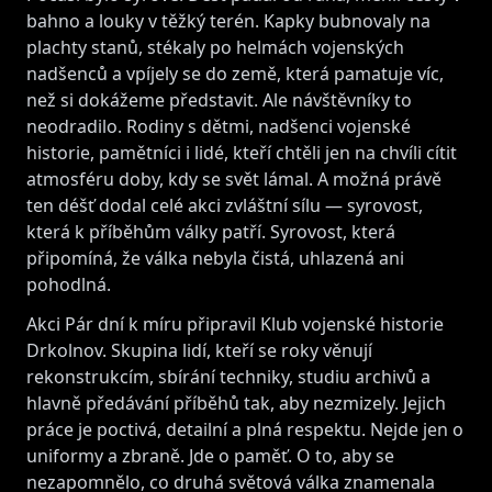
bahno a louky v těžký terén. Kapky bubnovaly na
plachty stanů, stékaly po helmách vojenských
nadšenců a vpíjely se do země, která pamatuje víc,
než si dokážeme představit. Ale návštěvníky to
neodradilo. Rodiny s dětmi, nadšenci vojenské
historie, pamětníci i lidé, kteří chtěli jen na chvíli cítit
atmosféru doby, kdy se svět lámal. A možná právě
ten déšť dodal celé akci zvláštní sílu — syrovost,
která k příběhům války patří. Syrovost, která
připomíná, že válka nebyla čistá, uhlazená ani
pohodlná.
Akci Pár dní k míru připravil Klub vojenské historie
Drkolnov. Skupina lidí, kteří se roky věnují
rekonstrukcím, sbírání techniky, studiu archivů a
hlavně předávání příběhů tak, aby nezmizely. Jejich
práce je poctivá, detailní a plná respektu. Nejde jen o
uniformy a zbraně. Jde o paměť. O to, aby se
nezapomnělo, co druhá světová válka znamenala