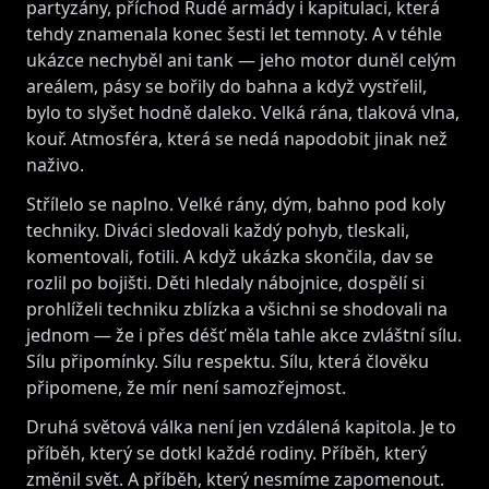
partyzány, příchod Rudé armády i kapitulaci, která
tehdy znamenala konec šesti let temnoty. A v téhle
ukázce nechyběl ani tank — jeho motor duněl celým
areálem, pásy se bořily do bahna a když vystřelil,
bylo to slyšet hodně daleko. Velká rána, tlaková vlna,
kouř. Atmosféra, která se nedá napodobit jinak než
naživo.
Střílelo se naplno. Velké rány, dým, bahno pod koly
techniky. Diváci sledovali každý pohyb, tleskali,
komentovali, fotili. A když ukázka skončila, dav se
rozlil po bojišti. Děti hledaly nábojnice, dospělí si
prohlíželi techniku zblízka a všichni se shodovali na
jednom — že i přes déšť měla tahle akce zvláštní sílu.
Sílu připomínky. Sílu respektu. Sílu, která člověku
připomene, že mír není samozřejmost.
Druhá světová válka není jen vzdálená kapitola. Je to
příběh, který se dotkl každé rodiny. Příběh, který
změnil svět. A příběh, který nesmíme zapomenout.