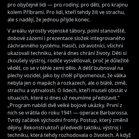
pro obyčejné lidi — pro rodiny, pro děti, pro krajinu
kolem Příbrami. Pro lidi, kteří tehdy žili ve strachu,
ale s nadějí, že jednou přijde konec.
V areálu vyrostly vojenské tábory, polní stanoviště,
dobové zázemí i prezentace složek integrovaného
záchranného systému. Hasiči, zdravotníci, všichni
ukazovali techniku, která dnes chrání životy. Děti si
zkoušely výstroj, rodiče vysvětlovali, proč je důležité
vědět, co se v téhle zemi dělo. A déšť bubnoval na
plechy vozidel, jako by chtěl připomenout, že válka
nebyla jen o mapách a rozkazech, ale o blátě, zimě,
strachu a vytrvalosti. O lidech, kteří museli obstát v
situacích, které si dnes už neumíme představit.“
„Program nabídl dvě velké bojové ukázky. První z
nich se vrátila do roku 1941 — operace Barbarossa.
Tvrdý začátek východní fronty. Postup, který změnil
dějiny. Rekonstruktoři předvedli taktiku, výstroj i
techniku, která tehdy rozhodovala o životech. A když