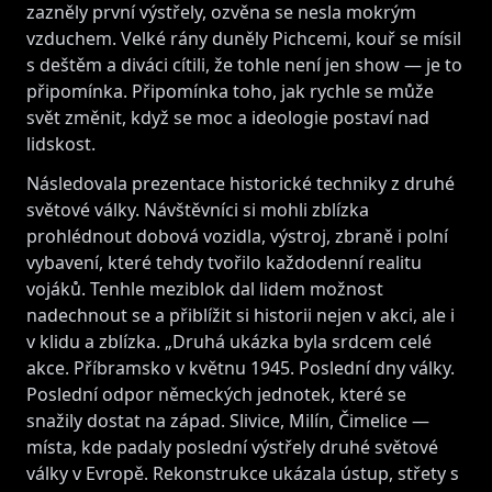
zazněly první výstřely, ozvěna se nesla mokrým
vzduchem. Velké rány duněly Pichcemi, kouř se mísil
s deštěm a diváci cítili, že tohle není jen show — je to
připomínka. Připomínka toho, jak rychle se může
svět změnit, když se moc a ideologie postaví nad
lidskost.
Následovala prezentace historické techniky z druhé
světové války. Návštěvníci si mohli zblízka
prohlédnout dobová vozidla, výstroj, zbraně i polní
vybavení, které tehdy tvořilo každodenní realitu
vojáků. Tenhle meziblok dal lidem možnost
nadechnout se a přiblížit si historii nejen v akci, ale i
v klidu a zblízka. „Druhá ukázka byla srdcem celé
akce. Příbramsko v květnu 1945. Poslední dny války.
Poslední odpor německých jednotek, které se
snažily dostat na západ. Slivice, Milín, Čimelice —
místa, kde padaly poslední výstřely druhé světové
války v Evropě. Rekonstrukce ukázala ústup, střety s