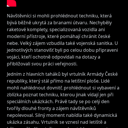
Návštěvníci si mohli prohlédnout techniku, která
bývá běžně ukrytá za branami útvaru. Nechyběly
raketové komplety, specializovaná vozidla ani
moderní přístroje, které pomáhají chránit české
nebe. Velký zájem vzbudila také vojenská sanitka. U
jednotlivých stanovišť byli po celou dobu připraveni
vojáci, kteří ochotně odpovídali na dotazy a
přibližovali svou práci veřejnosti.
Jedním z hlavních taháků byl vrtulník Armády České
republiky, který stál přímo na letištní ploše. Lidé
mohli nahlédnout dovnitř, prohlédnout si vybavení a
zblízka poznat techniku, kterou jinak vídají jen při
speciálních ukázkách. Právě tady se po celý den
tvořily dlouhé fronty a zájem návštěvníků
nepolevoval. Silný moment nabídla také dynamická
ukázka zásahu. Vrtulník se vznesl nad letiště a