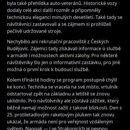
byla také přehlídka auto-veteránů. Historické vozy
dodaly celé akci další rozměr a připomněly
technickou eleganci minulých desetiletí. Také tady se
návštěvníci zastavovali a se zájmem si prohlíželi
pečlivě udržované stroje.
Nechybělo ani rekrutační pracoviště z Českých
Budějovic. Zájemci tady získávali informace o službě
v armádě i možnostech aktivní zálohy. Pro některé
návštěvníky šlo jen o informativní zastávku, pro jiné
možná o první krok k budoucí službě.
Kolem třinácté hodiny se program postupně chýlil
ke konci. Technika se vracela na své místo, vrtulník
odstartoval zpět na základnu a letiště se znovu
uklidnilo. Pro návštěvníky ale zůstává zážitek, který
běžně nemají možnost zažít z takové blízkosti. Den s
25. protiletadlovým raketovým plukem tak znovu
ukázal, že armáda není pro veřejnost vzdáleným
světem. Naopak — i ve Strakonicích je pevnou