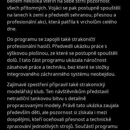
během několika vteřin na sebe strhl pozornost
všech přítomných. Vojáci se pak postupně spouštěli
na lanech k zemi a předvedli sehranou, přesnou a
profesionální akci, která patřila k vrcholům celého
dne.
Do programu se zapojili také strakoničtí
profesionální hasiči. Předvedli ukázku práce s
výškovou plošinou, ze které se postupně spouštěli
dolů. I tato část programu ukázala náročnost
zásahové práce a techniku, bez které se složky
integrovaného záchranného systému neobejdou.
Zajímavé zpestření připravil také strakonický
modelářský klub. Ten návštěvníkům představil
netradiční tankovou bitvu s detailně
propracovanými modely. Právě tato ukázka zaujala
především děti, ale pozornost si získala i mezi
dospělými, kteří oceňovali přesnost a technické
zpracování jednotlivých strojů. Součástí programu