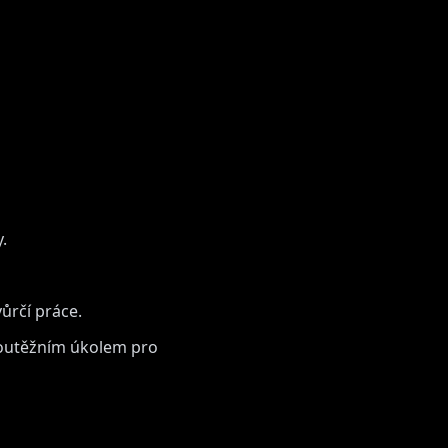
.
ůrčí práce.
soutěžním úkolem pro