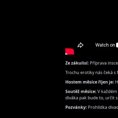
Ze zákulisí:
Příprava insce
Trochu erotiky nás čeká s
Hostem měsíce říjen je:
H
Soutěž měsíce:
V každém m
diváka pak bude to, určit 
Pozvánky:
Prohlídka divad