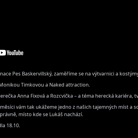
nace Pes Baskervillský, zaměříme se na výtvarnici a kostýmy
 Monikou Timkovou a Naked attraction.
erečka Anna Fixová a Rozcvička – a téma herecká kariéra, tv
ěsíci vám tak ukážeme jedno z našich tajemných míst a 
správně, místo kde se Lukáš nachází.
la 18.10.