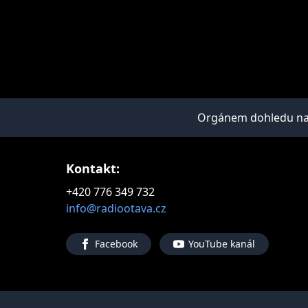
Orgánem dohledu nad 
Kontakt:
+420 776 349 732
info@radiootava.cz
Facebook
YouTube kanál