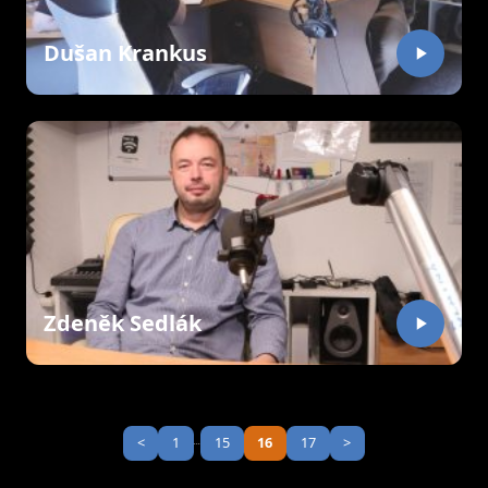
Dušan Krankus
Zdeněk Sedlák
<
1
15
16
17
>
...